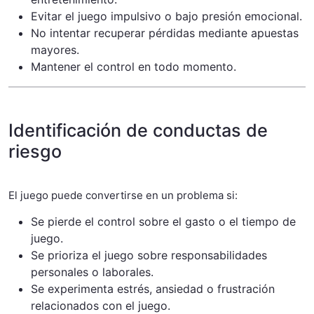
Evitar el juego impulsivo o bajo presión emocional.
No intentar recuperar pérdidas mediante apuestas
mayores.
Mantener el control en todo momento.
Identificación de conductas de
riesgo
El juego puede convertirse en un problema si:
Se pierde el control sobre el gasto o el tiempo de
juego.
Se prioriza el juego sobre responsabilidades
personales o laborales.
Se experimenta estrés, ansiedad o frustración
relacionados con el juego.