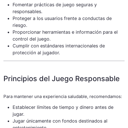
Fomentar prácticas de juego seguras y
responsables.
Proteger a los usuarios frente a conductas de
riesgo.
Proporcionar herramientas e información para el
control del juego.
Cumplir con estándares internacionales de
protección al jugador.
Principios del Juego Responsable
Para mantener una experiencia saludable, recomendamos:
Establecer límites de tiempo y dinero antes de
jugar.
Jugar únicamente con fondos destinados al
entretenimiento.